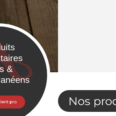
uits
taires
cs &
ranéens
Nos pro
lient pro