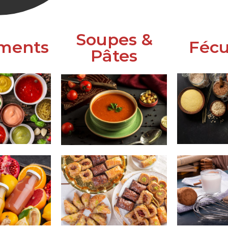
Soupes &
ments
Fécu
Pâtes