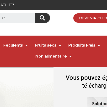
ATUITE*
DEVENIR CLIE
Féculents
Fruits secs
Produits Frais
Non alimentaire
Vous pouvez é
télécharg