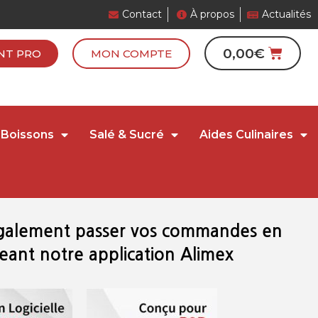
Contact
À propos
Actualités
0,00
€
NT PRO
MON COMPTE
Boissons
Salé & Sucré
Aides Culinaires
galement passer vos commandes en
eant notre application Alimex