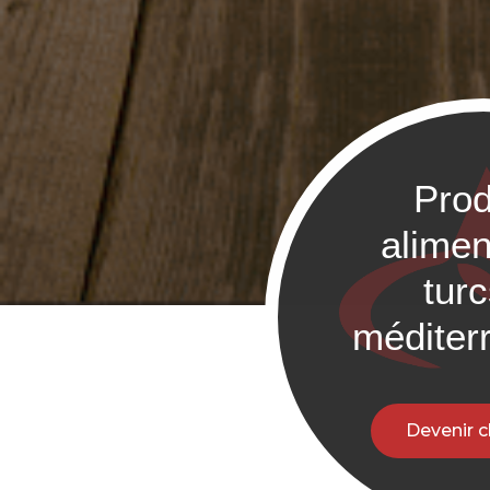
Prod
alimen
tur
méditer
Devenir c