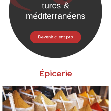
turcs &
méditerranéens
Devenir client pro
Épicerie