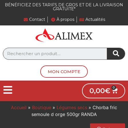
BÉNÉFICIEZ DES TARIFS DE GROS ET DE LA LIVRAISON
GRATUITE*
Contact
À propos
Actualités
MON COMPTE
0,00
€
Accueil
»
Boutique
»
Légumes secs
»
Chorba fric
semoule d orge 500gr RANDA