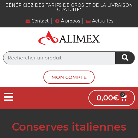
BÉNÉFICIEZ DES TARIFS DE GROS ET DE LA LIVRAISON
GRATUITE*
Contact
À propos
Actualités
MON COMPTE
0,00
€
Conserves italiennes