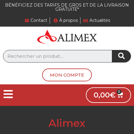
BÉNÉFICIEZ DES TARIFS DE GROS ET DE LA LIVRAISON
GRATUITE*
Contact
À propos
Actualités
MON COMPTE
0,00
€
Alimex