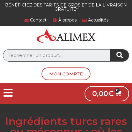
BÉNÉFICIEZ DES TARIFS DE GROS ET DE LA LIVRAISON
GRATUITE*
Contact
À propos
Actualités
MON COMPTE
0,00
€
Ingrédients turcs rares
ou méconnus : où les