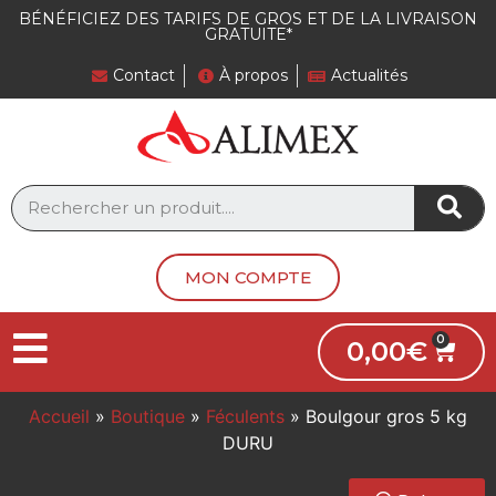
BÉNÉFICIEZ DES TARIFS DE GROS ET DE LA LIVRAISON
GRATUITE*
Contact
À propos
Actualités
MON COMPTE
0,00
€
Accueil
»
Boutique
»
Féculents
»
Boulgour gros 5 kg
DURU