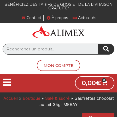
BÉNÉFICIEZ DES TARIFS DE GROS ET DE LA LIVRAISON
GRATUITE*
Contact
À propos
Actualités
MON COMPTE
0,00
€
Accueil
»
Boutique
»
Salé & sucré
»
Gaufrettes chocolat
au lait 35gr MERAY