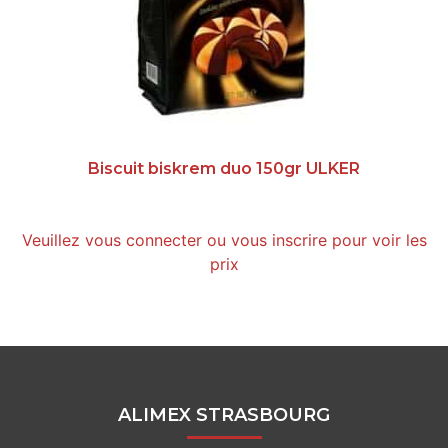
Biscuit biskrem duo 150gr ULKER
Veuillez vous connecter ou vous inscrire pour voir les
prix
ALIMEX STRASBOURG