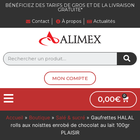
BÉNÉFICIEZ DES TARIFS DE GROS ET DE LA LIVRAISON
GRATUITE*
Contact
À propos
Actualités
MON COMPTE
0,00
€
Accueil
»
Boutique
»
Salé & sucré
»
Gaufrettes HALAL
rolls aux noisttes enrobé de chocolat au lait 100gr
PLAISIR