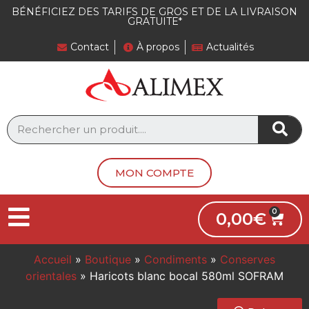
BÉNÉFICIEZ DES TARIFS DE GROS ET DE LA LIVRAISON
GRATUITE*
Contact
À propos
Actualités
MON COMPTE
0,00
€
Accueil
»
Boutique
»
Condiments
»
Conserves
orientales
»
Haricots blanc bocal 580ml SOFRAM