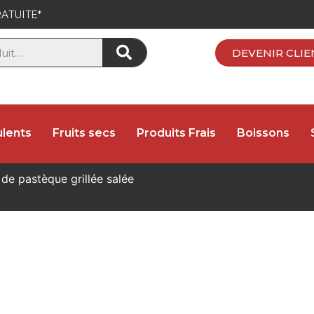
ATUITE*
DEVENIR CLIE
lents
Fruits secs
Produits Frais
Boissons
de pastèque grillée salée