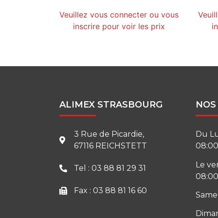
Veuillez vous connecter ou vous
Veuil
inscrire pour voir les prix
i
ALIMEX STRASBOURG
NOS
3 Rue de Picardie,
Du Lu
67116 REICHSTETT
08:00
Le ve
Tel : 03 88 81 29 31
08:00
Fax : 03 88 81 16 60
Samed
Diman