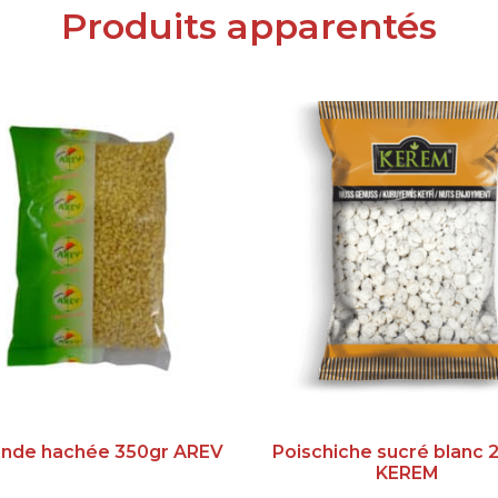
Produits apparentés
nde hachée 350gr AREV
Poischiche sucré blanc 
KEREM