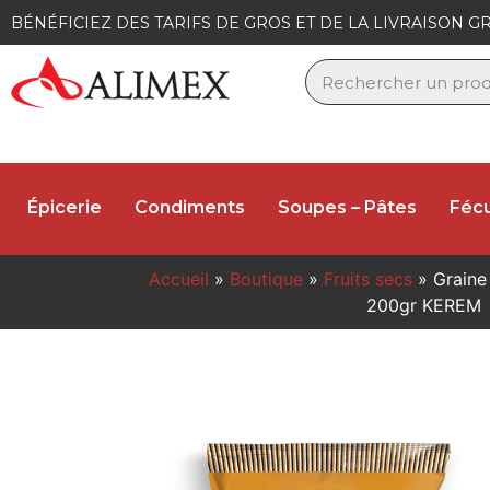
BÉNÉFICIEZ DES TARIFS DE GROS ET DE LA LIVRAISON GR
Épicerie
Condiments
Soupes – Pâtes
Fécu
Accueil
»
Boutique
»
Fruits secs
»
Graine 
200gr KEREM