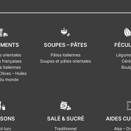
IMENTS
SOUPES – PÂTES
FÉCU
 orientales
Pâtes italiennes
Légume
 françaises
Soupes et pâtes orientales
Céré
 italiennes
Boul
lives – Huiles
 du monde
SSONS
SALÉ & SUCRÉ
AIDES CU
ol turc
Traditionnel
Alsa – Dr