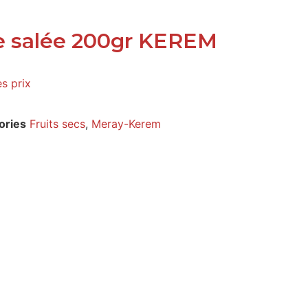
ée salée 200gr KEREM
es prix
ories
Fruits secs
,
Meray-Kerem