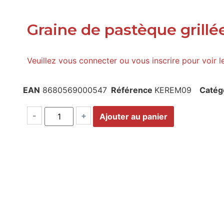
Graine de pastèque grill
Veuillez vous connecter ou vous inscrire pour voir l
EAN
8680569000547
Référence
KEREM09
Catég
-
+
Ajouter au panier