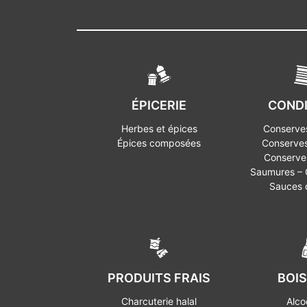
ÉPICERIE
COND
Herbes et épices
Conserves
Épices composées
Conserves
Conserves
Saumures – O
Sauces
PRODUITS FRAIS
BOI
Charcuterie halal
Alco