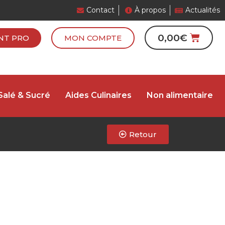
Contact
À propos
Actualités
0,00
€
NT PRO
MON COMPTE
Salé & Sucré
Aides Culinaires
Non alimentaire
Retour