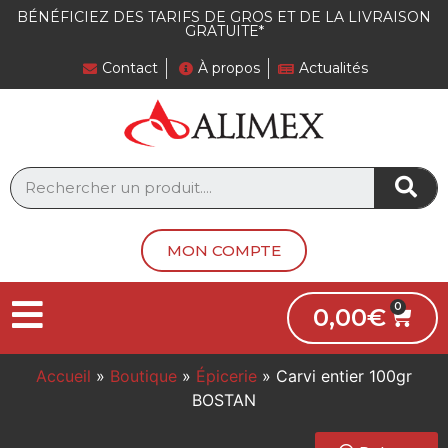
BÉNÉFICIEZ DES TARIFS DE GROS ET DE LA LIVRAISON
GRATUITE*
Contact
À propos
Actualités
MON COMPTE
0,00
€
Accueil
»
Boutique
»
Épicerie
»
Carvi entier 100gr
BOSTAN