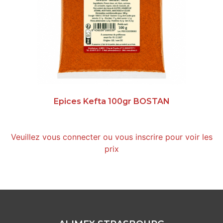
Epices Kefta 100gr BOSTAN
Veuillez vous connecter ou vous inscrire pour voir les
prix