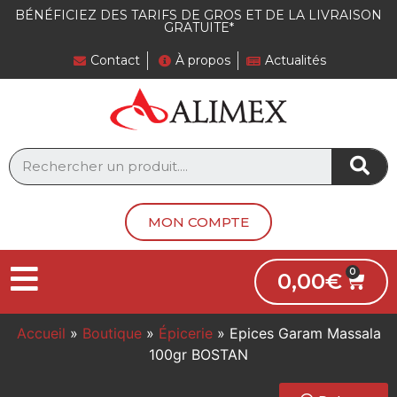
BÉNÉFICIEZ DES TARIFS DE GROS ET DE LA LIVRAISON
GRATUITE*
Contact
À propos
Actualités
MON COMPTE
0,00
€
Accueil
»
Boutique
»
Épicerie
»
Epices Garam Massala
100gr BOSTAN