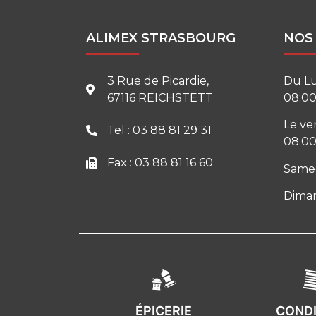
ALIMEX STRASBOURG
NOS
3 Rue de Picardie,
Du Lu
67116 REICHSTETT
08:00
Le ve
Tel : 03 88 81 29 31
08:00
Fax : 03 88 81 16 60
Samed
Diman
ÉPICERIE
COND