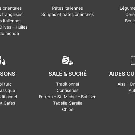
 orientales
Pâtes italiennes
Légume
 françaises
Soupes et pâtes orientales
Céré
 italiennes
Boul
lives – Huiles
 du monde
SSONS
SALÉ & SUCRÉ
AIDES CU
ol turc
Traditionnel
Alsa – Dr
lassique
Confiseries
Aut
aditionnel
Ferrero – St. Michel – Bahlsen
et Cafés
Tadelle-Sarelle
Chips