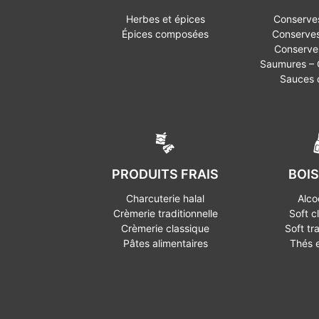
Herbes et épices
Conserves
Épices composées
Conserves
Conserves
Saumures – O
Sauces
PRODUITS FRAIS
BOI
Charcuterie halal
Alco
Crèmerie traditionnelle
Soft c
Crèmerie classique
Soft tr
Pâtes alimentaires
Thés 