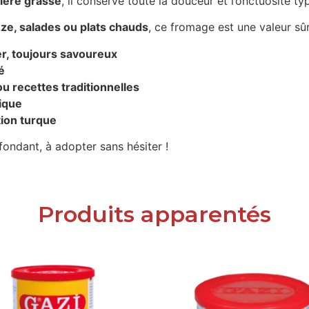
ière grasse
, il conserve toute la douceur et l’onctuosité 
ze, salades ou plats chauds
, ce fromage est une valeur sû
er, toujours savoureux
é
ou recettes traditionnelles
ique
tion turque
 fondant, à adopter sans hésiter !
Produits apparentés