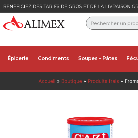
BÉNÉFICIEZ DES TARIFS DE GROS ET DE LA LIVRAISON GR
Épicerie
Condiments
Soupes – Pâtes
Fécu
Accueil
»
Boutique
»
Produits frais
»
Froma