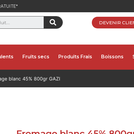
ATUITE*
DEVENIR CLIE
lents
Fruits secs
Produits Frais
Boissons
ge blanc 45% 800gr GAZI
Fromage blanc 45% 800g