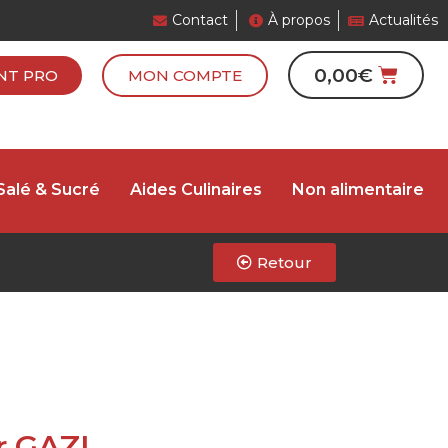
Contact
À propos
Actualités
0,00
€
NT PRO
MON COMPTE
Salé & Sucré
Aides Culinaires
Non alimentaire
Retour
r GAZI