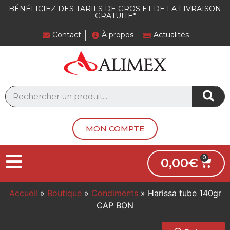
BÉNÉFICIEZ DES TARIFS DE GROS ET DE LA LIVRAISON
GRATUITE*
Contact
À propos
Actualités
MON COMPTE
0,00
€
Accueil
»
Boutique
»
Condiments
»
Harissa tube 140gr
CAP BON