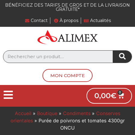
BÉNÉFICIEZ DES TARIFS DE GROS ET DE LA LIVRAISON
GRATUITE*
Contact
À propos
Actualités
MON COMPTE
0,00
€
Accueil
»
Boutique
»
Condiments
»
Conserves
orientales
»
Purée de poivrons et tomates 4300gr
ONCU