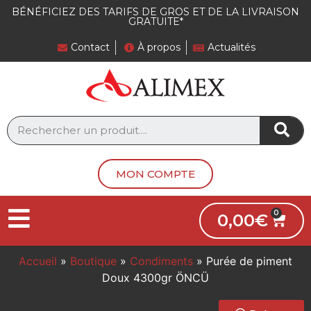
BÉNÉFICIEZ DES TARIFS DE GROS ET DE LA LIVRAISON
GRATUITE*
Contact
À propos
Actualités
MON COMPTE
0,00
€
Accueil
»
Boutique
»
Condiments
»
Purée de piment
Doux 4300gr ÖNCÜ