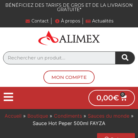
BÉNÉFICIEZ DES TARIFS DE GROS ET DE LA LIVRAISON
GRATUITE*
Contact
À propos
Actualités
MON COMPTE
0,00
€
Accueil
»
Boutique
»
Condiments
»
Sauces du monde
»
Sauce Hot Peper 500ml FAYZA