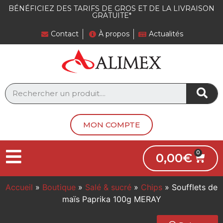
BÉNÉFICIEZ DES TARIFS DE GROS ET DE LA LIVRAISON
GRATUITE*
Contact
À propos
Actualités
MON COMPTE
0,00
€
Accueil
»
Boutique
»
Salé & sucré
»
Chips
»
Soufflets de
maïs Paprika 100g MERAY