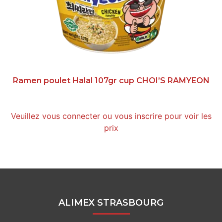
Ramen poulet Halal 107gr cup CHOI’S RAMYEON
Veuillez vous connecter ou vous inscrire pour voir les
prix
ALIMEX STRASBOURG