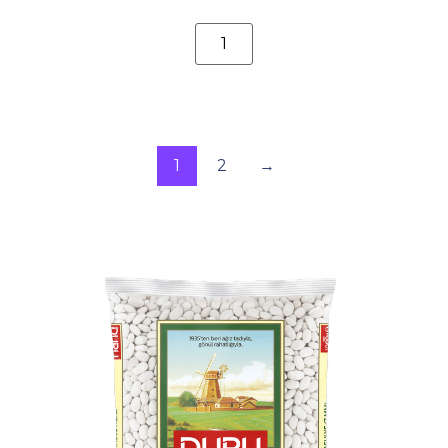
1
2
→