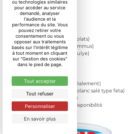
ou technologies similaires
pour accéder au service
demandé, analyser
Légumineuses
l'audience et la
performance du site. Vous
pouvez retirer votre
Lentilles rouges (soupes)
consentement ou vous
Lentilles vertes (salades, plats)
opposer aux traitements
Pois chiches (ragoûts, hummus)
basés sur l'intérêt légitime
à tout moment en cliquant
Haricots blancs (kuru fasulye)
sur "Gestion des cookies"
dans le pied de page.
Produits laitiers
Tout accepter
Yaourt
(nature, entier idéalement)
Beyaz peynir
(fromage blanc salé type feta)
Tout refuser
Kaşar
(fromage fondant)
Kaymak
(crème) selon disponibilité
Personnaliser
En savoir plus