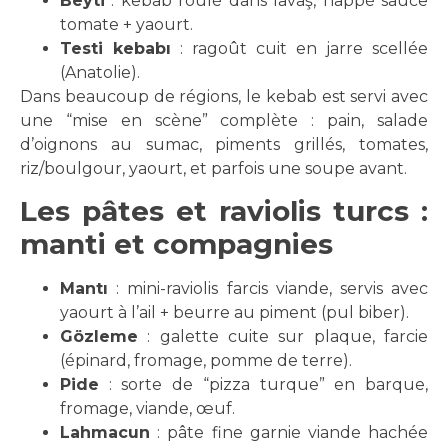
Beyti
: kebab roulé dans lavaş, nappé sauce
tomate + yaourt.
Testi kebabı
: ragoût cuit en jarre scellée
(Anatolie).
Dans beaucoup de régions, le kebab est servi avec
une “mise en scène” complète : pain, salade
d’oignons au sumac, piments grillés, tomates,
riz/boulgour, yaourt, et parfois une soupe avant.
Les pâtes et raviolis turcs :
manti et compagnies
Mantı
: mini-raviolis farcis viande, servis avec
yaourt à l’ail + beurre au piment (pul biber).
Gözleme
: galette cuite sur plaque, farcie
(épinard, fromage, pomme de terre).
Pide
: sorte de “pizza turque” en barque,
fromage, viande, œuf.
Lahmacun
: pâte fine garnie viande hachée