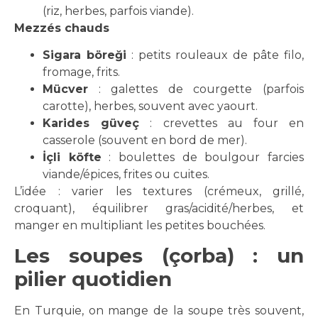
(riz, herbes, parfois viande).
Mezzés chauds
Sigara böreği
: petits rouleaux de pâte filo,
fromage, frits.
Mücver
: galettes de courgette (parfois
carotte), herbes, souvent avec yaourt.
Karides güveç
: crevettes au four en
casserole (souvent en bord de mer).
İçli köfte
: boulettes de boulgour farcies
viande/épices, frites ou cuites.
L’idée : varier les textures (crémeux, grillé,
croquant), équilibrer gras/acidité/herbes, et
manger en multipliant les petites bouchées.
Les soupes (çorba) : un
pilier quotidien
En Turquie, on mange de la soupe très souvent,