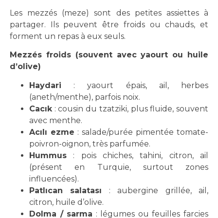
Les mezzés (meze) sont des petites assiettes à
partager. Ils peuvent être froids ou chauds, et
forment un repas à eux seuls.
Mezzés froids (souvent avec yaourt ou huile
d’olive)
Haydari
: yaourt épais, ail, herbes
(aneth/menthe), parfois noix.
Cacık
: cousin du tzatziki, plus fluide, souvent
avec menthe.
Acılı ezme
: salade/purée pimentée tomate-
poivron-oignon, très parfumée.
Hummus
: pois chiches, tahini, citron, ail
(présent en Turquie, surtout zones
influencées).
Patlıcan salatası
: aubergine grillée, ail,
citron, huile d’olive.
Dolma / sarma
: légumes ou feuilles farcies