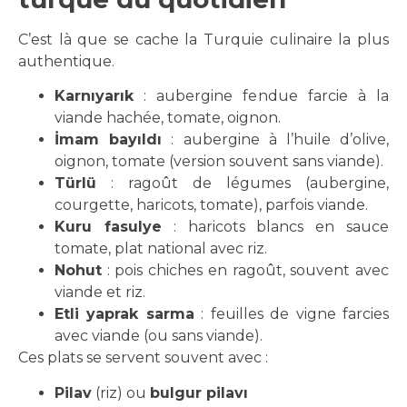
C’est là que se cache la Turquie culinaire la plus
authentique.
Karnıyarık
: aubergine fendue farcie à la
viande hachée, tomate, oignon.
İmam bayıldı
: aubergine à l’huile d’olive,
oignon, tomate (version souvent sans viande).
Türlü
: ragoût de légumes (aubergine,
courgette, haricots, tomate), parfois viande.
Kuru fasulye
: haricots blancs en sauce
tomate, plat national avec riz.
Nohut
: pois chiches en ragoût, souvent avec
viande et riz.
Etli yaprak sarma
: feuilles de vigne farcies
avec viande (ou sans viande).
Ces plats se servent souvent avec :
Pilav
(riz) ou
bulgur pilavı