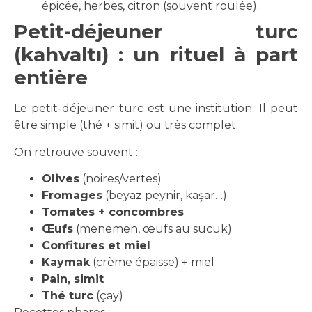
épicée, herbes, citron (souvent roulée).
Petit-déjeuner turc
(kahvaltı) : un rituel à part
entière
Le petit-déjeuner turc est une institution. Il peut
être simple (thé + simit) ou très complet.
On retrouve souvent :
Olives
(noires/vertes)
Fromages
(beyaz peynir, kaşar…)
Tomates + concombres
Œufs
(menemen, œufs au sucuk)
Confitures et miel
Kaymak
(crème épaisse) + miel
Pain, simit
Thé turc
(çay)