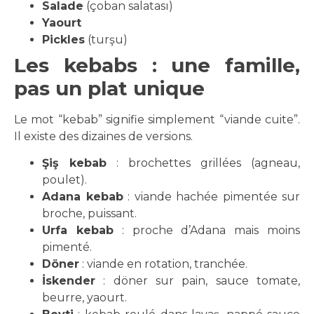
Salade
(çoban salatası)
Yaourt
Pickles
(turşu)
Les kebabs : une famille,
pas un plat unique
Le mot “kebab” signifie simplement “viande cuite”.
Il existe des dizaines de versions.
Şiş kebab
: brochettes grillées (agneau,
poulet).
Adana kebab
: viande hachée pimentée sur
broche, puissant.
Urfa kebab
: proche d’Adana mais moins
pimenté.
Döner
: viande en rotation, tranchée.
İskender
: döner sur pain, sauce tomate,
beurre, yaourt.