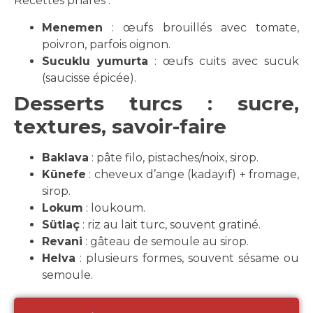
Recettes phares :
Menemen
: œufs brouillés avec tomate,
poivron, parfois oignon.
Sucuklu yumurta
: œufs cuits avec sucuk
(saucisse épicée).
Desserts turcs : sucre,
textures, savoir-faire
Baklava
: pâte filo, pistaches/noix, sirop.
Künefe
: cheveux d’ange (kadayıf) + fromage,
sirop.
Lokum
: loukoum.
Sütlaç
: riz au lait turc, souvent gratiné.
Revani
: gâteau de semoule au sirop.
Helva
: plusieurs formes, souvent sésame ou
semoule.