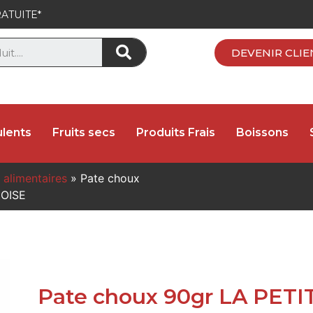
ATUITE*
DEVENIR CLIE
lents
Fruits secs
Produits Frais
Boissons
 alimentaires
»
Pate choux
NOISE
Pate choux 90gr LA PET