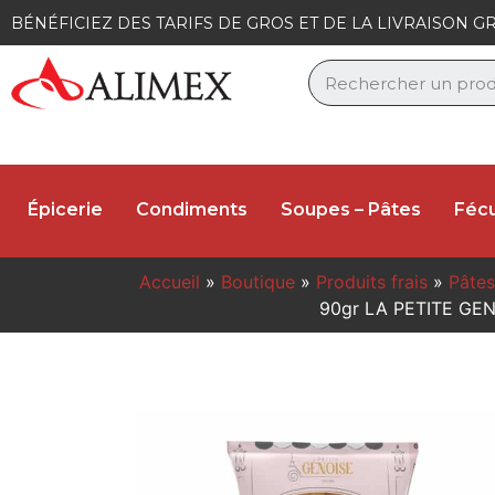
BÉNÉFICIEZ DES TARIFS DE GROS ET DE LA LIVRAISON GR
Épicerie
Condiments
Soupes – Pâtes
Fécu
Accueil
»
Boutique
»
Produits frais
»
Pâtes
90gr LA PETITE GE