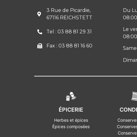
3 Rue de Picardie,
Du Lu
67116 REICHSTETT
08:00
Le ve
Tel : 03 88 81 29 31
08:00
Fax : 03 88 81 16 60
Samed
Diman
ÉPICERIE
COND
Herbes et épices
Conserves
Épices composées
Conserves
Conserves