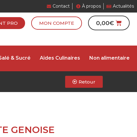
Contact
À propos
Actualités
0,00
€
NT PRO
MON COMPTE
Salé & Sucré
Aides Culinaires
Non alimentaire
Retour
ITE GENOISE