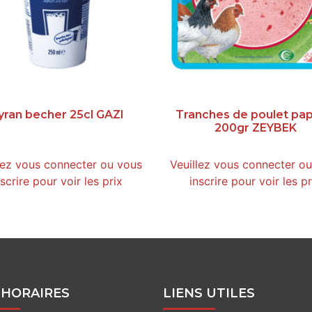
yran becher 25cl GAZI
Tranches de poulet pap
200gr ZEYBEK
lez vous connecter ou vous
Veuillez vous connecter o
nscrire pour voir les prix
inscrire pour voir les pr
 HORAIRES
LIENS UTILES