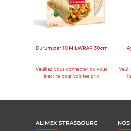
Durum par 10 MILWRAP 30cm
A
Veuillez vous connecter ou vous
Veuil
inscrire pour voir les prix
i
ALIMEX STRASBOURG
NOS