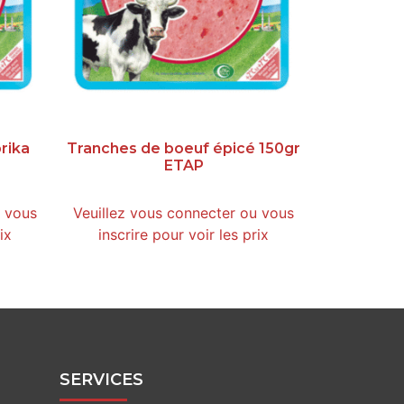
rika
Tranches de boeuf épicé 150gr
ETAP
u vous
Veuillez vous connecter ou vous
ix
inscrire pour voir les prix
SERVICES