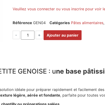
Veuillez vous connecter ou vous inscrire pour voir l
Référence
GEN04
Catégories
Pâtes alimentaires
-
+
Ajouter au panier
ETITE GENOISE : u
ne base pâtissi
 solution idéale pour préparer rapidement et facilement de
texture légère, aérée et fondante
, parfaite pour toutes vo
 chantilly ou préparations salées