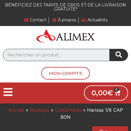
BÉNÉFICIEZ DES TARIFS DE GROS ET DE LA LIVRAISON
GRATUITE*
Contact
À propos
Actualités
MON COMPTE
0,00
€
Accueil
»
Boutique
»
Condiments
»
Harissa 1/6 CAP
BON