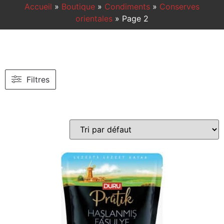
Accueil
»
Boutique
»
Condiments
»
Conserves
orientales
»
Page 2
Filtres