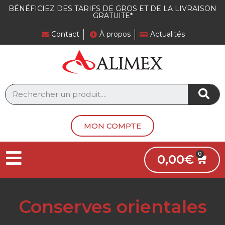
BÉNÉFICIEZ DES TARIFS DE GROS ET DE LA LIVRAISON
GRATUITE*
Contact
À propos
Actualités
MON COMPTE
0,00
€
Conserves orientales