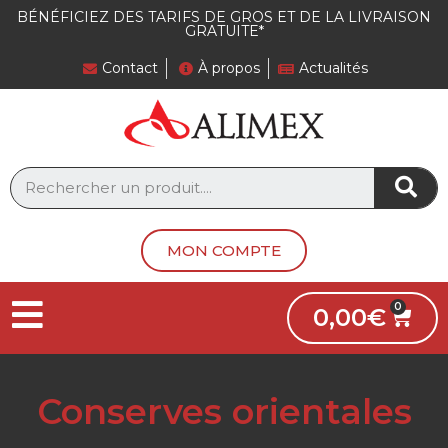
BÉNÉFICIEZ DES TARIFS DE GROS ET DE LA LIVRAISON
GRATUITE*
Contact
À propos
Actualités
MON COMPTE
0,00
€
Conserves orientales