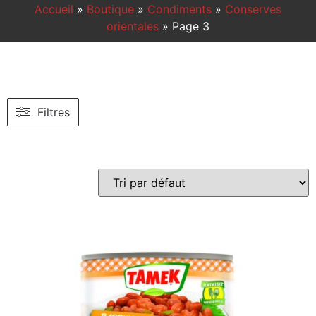
Accueil
»
Boutique
»
Condiments
»
Conserves
orientales
»
Page 3
Filtres