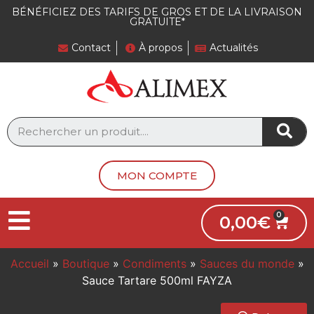
BÉNÉFICIEZ DES TARIFS DE GROS ET DE LA LIVRAISON
GRATUITE*
Contact
À propos
Actualités
MON COMPTE
0,00
€
Accueil
»
Boutique
»
Condiments
»
Sauces du monde
»
Sauce Tartare 500ml FAYZA