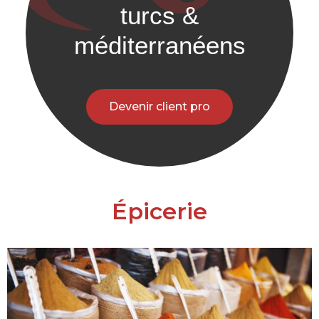
turcs &
méditerranéens
Devenir client pro
Épicerie