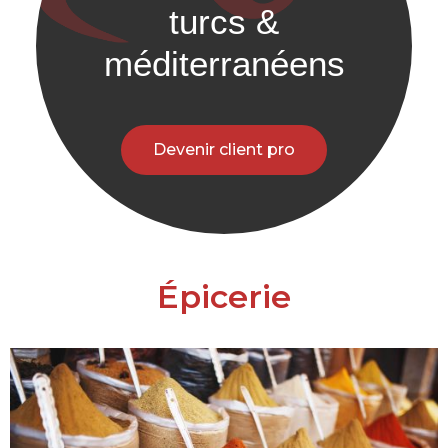
turcs &
méditerranéens
Devenir client pro
Épicerie