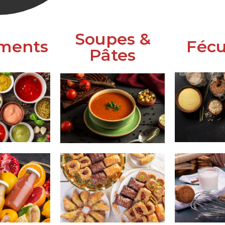
Soupes &
ments
Fécu
Pâtes