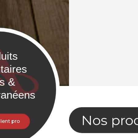
uits
taires
cs &
ranéens
Nos pro
lient pro