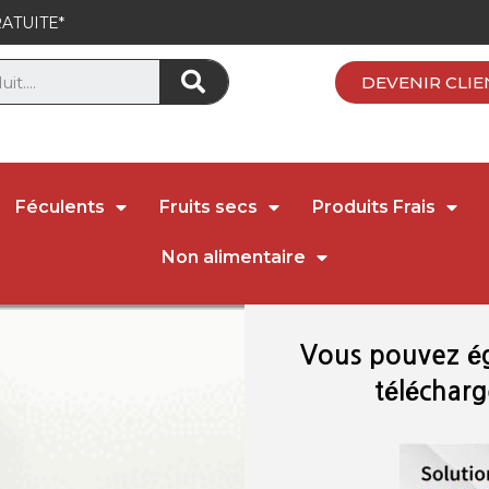
ATUITE*
DEVENIR CLIE
Féculents
Fruits secs
Produits Frais
Non alimentaire
Vous pouvez é
télécharg