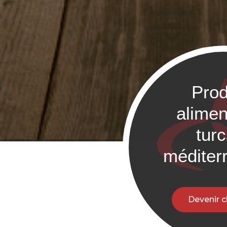
Prod
alimen
tur
méditer
Devenir c