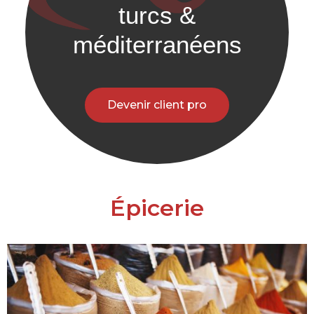
turcs &
méditerranéens
Devenir client pro
Épicerie